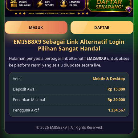
MASUK
DAFTAR
EMI5B8X9 Sebagai Link Alternatif Login
Pilihan Sangat Handal
Halaman penyedia berbagai link alternatif
EMI5B8X9
untuk akses
ke platform resmi yang selalu diupdate secara live.
Versi
Mobile & Desktop
Deposit Awal
Rp 15.000
Penarikan Minimal
Rp 30.000
Pengguna Aktif
1.234.567
©
2026
EMI5B8X9 | All Rights Reserved