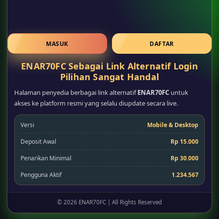
MASUK
DAFTAR
ENAR70FC Sebagai Link Alternatif Login
Pilihan Sangat Handal
Halaman penyedia berbagai link alternatif
ENAR70FC
untuk
akses ke platform resmi yang selalu diupdate secara live.
Versi
Mobile & Desktop
Deposit Awal
Rp 15.000
Penarikan Minimal
Rp 30.000
Pengguna Aktif
1.234.567
©
2026
ENAR70FC | All Rights Reserved