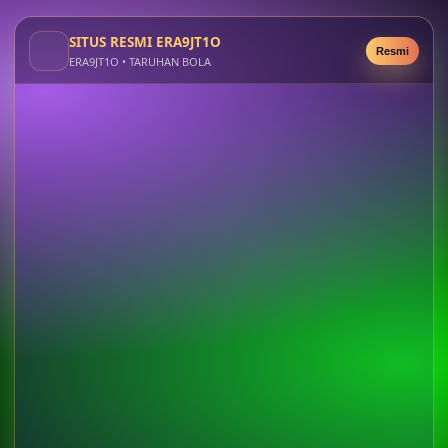
SITUS RESMI ERA9JT1O
Resmi
ERA9JT1O • TARUHAN BOLA