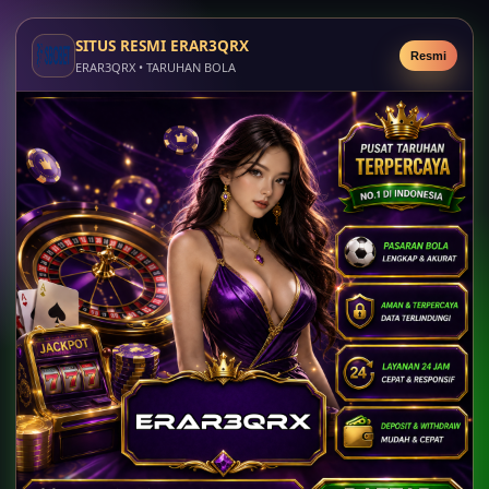
SITUS RESMI ERAR3QRX
Resmi
ERAR3QRX • TARUHAN BOLA