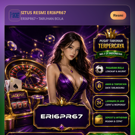
SITUS RESMI ERI6PR67
Resmi
ERI6PR67 • TARUHAN BOLA