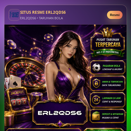
SITUS RESMI ERL2QDS6
Resmi
ERL2QDS6 • TARUHAN BOLA