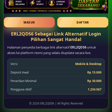
MASUK
DAFTAR
ERL2QDS6 Sebagai Link Alternatif Login
Pilihan Sangat Handal
Halaman penyedia berbagai link alternatif
ERL2QDS6
untuk
akses ke platform resmi yang selalu diupdate secara live.
Versi
Mobile & Desktop
Deposit Awal
Rp 15.000
Penarikan Minimal
Rp 30.000
Pengguna Aktif
1.234.567
©
2026
ERL2QDS6 | All Rights Reserved