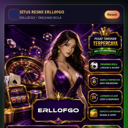
SITUS RESMI ERLL0FGO
Resmi
ERLL0FGO • TARUHAN BOLA