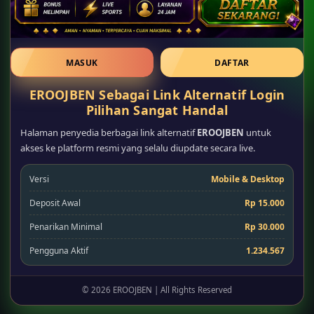
MASUK
DAFTAR
EROOJBEN Sebagai Link Alternatif Login
Pilihan Sangat Handal
Halaman penyedia berbagai link alternatif
EROOJBEN
untuk
akses ke platform resmi yang selalu diupdate secara live.
Versi
Mobile & Desktop
Deposit Awal
Rp 15.000
Penarikan Minimal
Rp 30.000
Pengguna Aktif
1.234.567
©
2026
EROOJBEN | All Rights Reserved