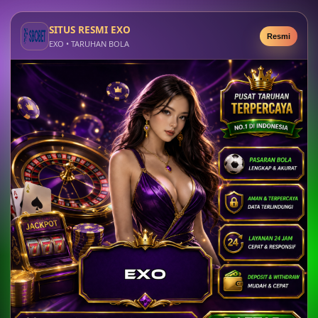
SITUS RESMI EXO
Resmi
EXO • TARUHAN BOLA