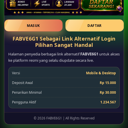
MASUK
DAFTAR
FABVE6G1 Sebagai Link Alternatif Login
Pilihan Sangat Handal
Halaman penyedia berbagai link alternatif
FABVE6G1
untuk akses
ke platform resmi yang selalu diupdate secara live.
Versi
Mobile & Desktop
Deposit Awal
Rp 15.000
Penarikan Minimal
Rp 30.000
Pengguna Aktif
1.234.567
©
2026
FABVE6G1 | All Rights Reserved