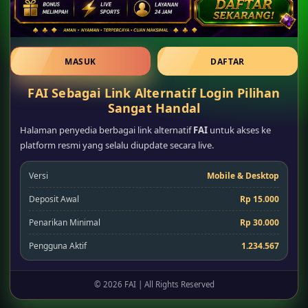
MASUK
DAFTAR
FAI Sebagai Link Alternatif Login Pilihan
Sangat Handal
Halaman penyedia berbagai link alternatif
FAI
untuk akses ke
platform resmi yang selalu diupdate secara live.
Versi
Mobile & Desktop
Deposit Awal
Rp 15.000
Penarikan Minimal
Rp 30.000
Pengguna Aktif
1.234.567
©
2026
FAI | All Rights Reserved