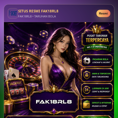
SITUS RESMI FAK18RL8
Resmi
FAK18RL8 • TARUHAN BOLA