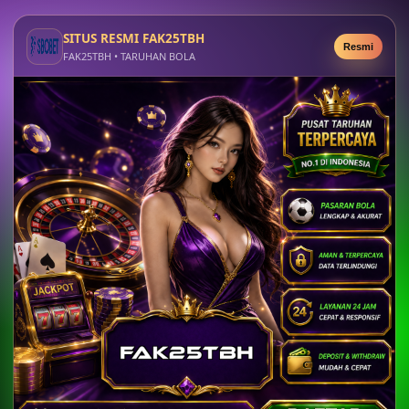
SITUS RESMI FAK25TBH
Resmi
FAK25TBH • TARUHAN BOLA