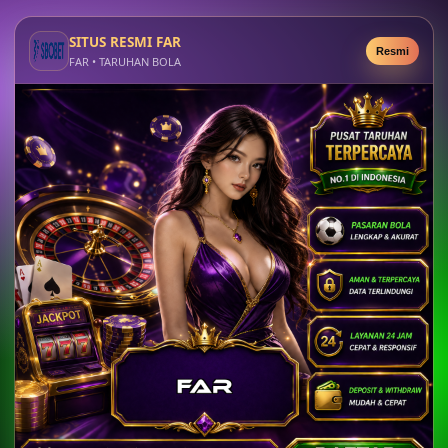
SITUS RESMI FAR
Resmi
FAR • TARUHAN BOLA