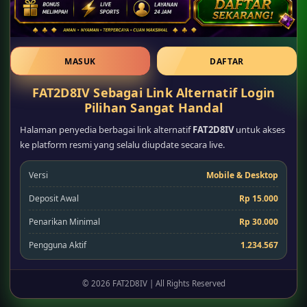
MASUK
DAFTAR
FAT2D8IV Sebagai Link Alternatif Login
Pilihan Sangat Handal
Halaman penyedia berbagai link alternatif
FAT2D8IV
untuk akses
ke platform resmi yang selalu diupdate secara live.
Versi
Mobile & Desktop
Deposit Awal
Rp 15.000
Penarikan Minimal
Rp 30.000
Pengguna Aktif
1.234.567
©
2026
FAT2D8IV | All Rights Reserved