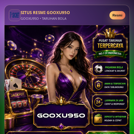
SITUS RESMI GOOXU95O
Resmi
GOOXU95O • TARUHAN BOLA