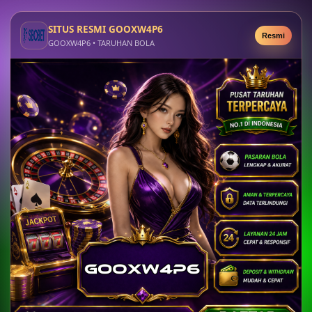
SITUS RESMI GOOXW4P6
Resmi
GOOXW4P6 • TARUHAN BOLA