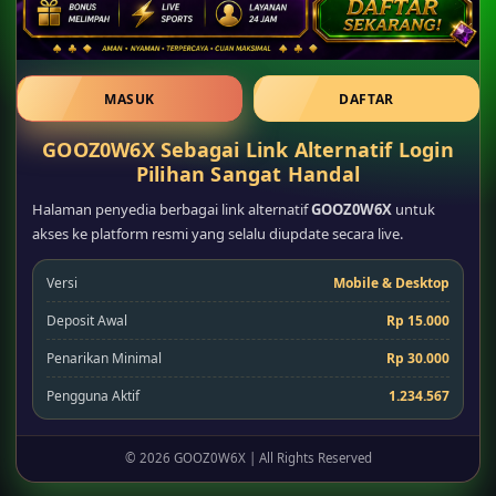
MASUK
DAFTAR
GOOZ0W6X Sebagai Link Alternatif Login
Pilihan Sangat Handal
Halaman penyedia berbagai link alternatif
GOOZ0W6X
untuk
akses ke platform resmi yang selalu diupdate secara live.
Versi
Mobile & Desktop
Deposit Awal
Rp 15.000
Penarikan Minimal
Rp 30.000
Pengguna Aktif
1.234.567
©
2026
GOOZ0W6X | All Rights Reserved