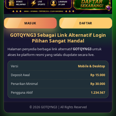
MASUK
DAFTAR
GOTQYNG3 Sebagai Link Alternatif Login
Pilihan Sangat Handal
Halaman penyedia berbagai link alternatif
GOTQYNG3
untuk
akses ke platform resmi yang selalu diupdate secara live.
Versi
Mobile & Desktop
Deposit Awal
Rp 15.000
Penarikan Minimal
Rp 30.000
Pengguna Aktif
1.234.567
©
2026
GOTQYNG3 | All Rights Reserved