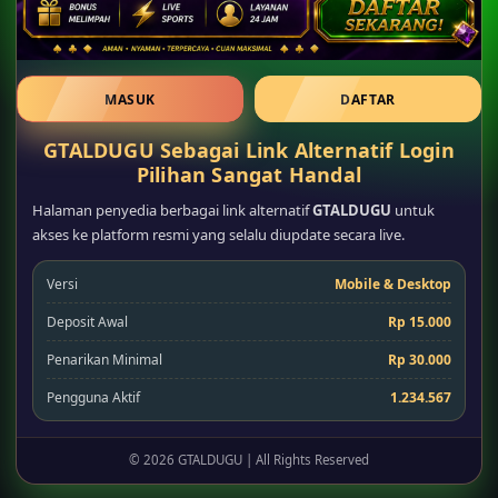
MASUK
DAFTAR
GTALDUGU Sebagai Link Alternatif Login
Pilihan Sangat Handal
Halaman penyedia berbagai link alternatif
GTALDUGU
untuk
akses ke platform resmi yang selalu diupdate secara live.
Versi
Mobile & Desktop
Deposit Awal
Rp 15.000
Penarikan Minimal
Rp 30.000
Pengguna Aktif
1.234.567
©
2026
GTALDUGU | All Rights Reserved