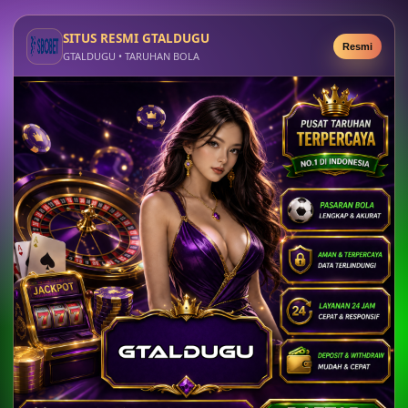
SITUS RESMI GTALDUGU
Resmi
GTALDUGU • TARUHAN BOLA