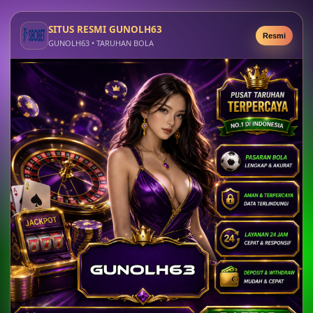
SITUS RESMI GUNOLH63
Resmi
GUNOLH63 • TARUHAN BOLA